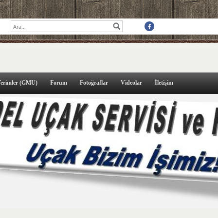
İ
Terimler (GMU)
Forum
Fotoğraflar
Videolar
İletişim