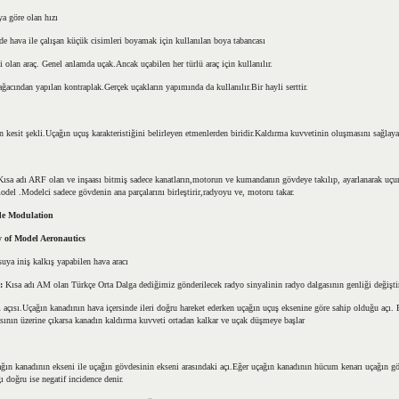
a göre olan hızı
e hava ile çalışan küçük cisimleri boyamak için kullanılan boya tabancası
 olan araç. Genel anlamda uçak.Ancak uçabilen her türlü araç için kullanılır.
ğacından yapılan kontraplak.Gerçek uçakların yapımında da kullanılır.Bir hayli serttir.
 kesit şekli.Uçağın uçuş karakteristiğini belirleyen etmenlerden biridir.Kaldırma kuvvetinin oluşmasını sağlaya
Kısa adı ARF olan ve inşaası bitmiş sadece kanatların,motorun ve kumandanın gövdeye takılıp, ayarlanarak uçu
del .Modelci sadece gövdenin ana parçalarını birleştirir,radyoyu ve, motoru takar.
de Modulation
 of Model Aeronautics
uya iniş kalkış yapabilen hava aracı
 :
Kısa adı AM olan Türkçe Orta Dalga dediğimiz gönderilecek radyo sinyalinin radyo dalgasının genliği değiştir
açısı.Uçağın kanadının hava içersinde ileri doğru hareket ederken uçağın uçuş eksenine göre sahip olduğu açı. B
ısının üzerine çıkarsa kanadın kaldırma kuvveti ortadan kalkar ve uçak düşmeye başlar
ğın kanadının ekseni ile uçağın gövdesinin ekseni arasındaki açı.Eğer uçağın kanadının hücum kenarı uçağın g
ı doğru ise negatif incidence denir.