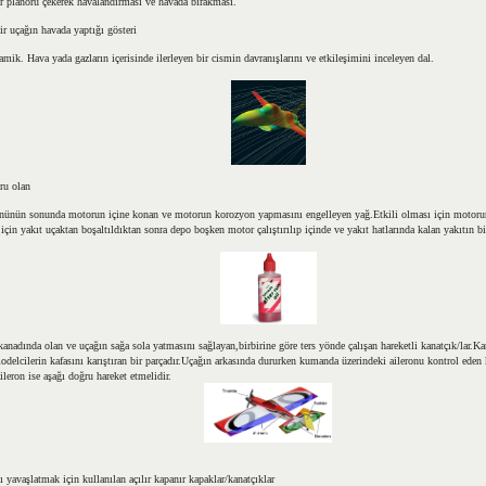
ir planörü çekerek havalandırması ve havada bırakması.
r uçağın havada yaptığı gösteri
mik. Hava yada gazların içerisinde ilerleyen bir cismin davranışlarını ve etkileşimini inceleyen dal.
ru olan
nünün sonunda motorun içine konan ve motorun korozyon yapmasını engelleyen yağ.Etkili olması için motorun
için yakıt uçaktan boşaltıldıktan sonra depo boşken motor çalıştırılıp içinde ve yakıt hatlarında kalan yakıtın bit
kanadında olan ve uçağın sağa sola yatmasını sağlayan,birbirine göre ters yönde çalışan hareketli kanatçık/lar.Ka
delcilerin kafasını karıştıran bir parçadır.Uçağın arkasında dururken kumanda üzerindeki aileronu kontrol eden k
ileron ise aşağı doğru hareket etmelidir.
ı yavaşlatmak için kullanılan açılır kapanır kapaklar/kanatçıklar