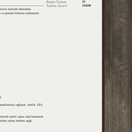
Bugün Toplam
23
Toplam Ziyaret
211630
piston üzerinde sekmanları
n ve gömlek birbirine mükemmel
k
rlanabilmesini sağlayan özellik. EPA
etrik airfoil yapısı olan kanatlarda
nların yukarı hareketi aşağı