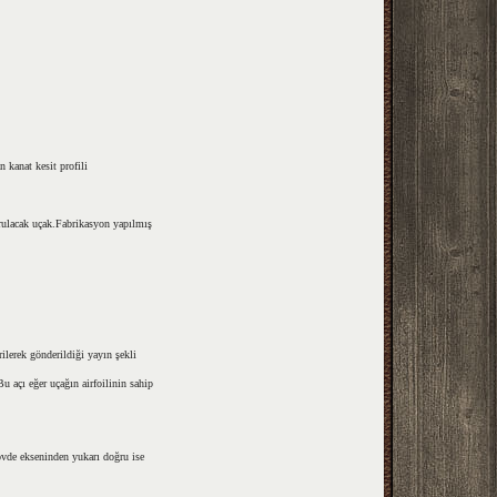
n kanat kesit profili
rulacak uçak.Fabrikasyon yapılmış
ilerek gönderildiği yayın şekli
u açı eğer uçağın airfoilinin sahip
övde ekseninden yukarı doğru ise