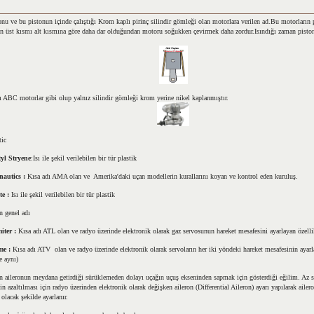
u ve bu pistonun içinde çalıştığı Krom kaplı pirinç silindir g
ömleği olan motorlara verilen ad.Bu motorların 
in üst kısmı alt kısmına göre daha dar olduğundan motoru soğ
ukken çevirmek daha zordur.Isındığı zaman pisto
nı ABC motorlar
gibi olup yalnız silindir gömleği krom yerine nik
el kaplanmıştır.
tic
yl Stryene
:Isı ile şekil verilebilen bir tür plastik
nautics :
Kısa adı AMA olan ve Amerika'daki uçan modellerin kurallarını koyan ve kontrol eden kuruluş.
te :
Isı ile şekil verilebilen bir tür plastik
ın genel adı
iter :
Kısa adı ATL olan ve radyo üzerinde elektronik olarak gaz servosunun hareket mesafesini ayarlayan özelli
me :
Kısa adı ATV
olan ve radyo üzerinde elektronik olarak servoların her iki yöndeki hareket mesafesinin aya
e aynı)
n aileronun meydana getirdiği sürüklemeden dolayı uçağın uçuş ekseninden sapmak için gösterdiği eğilim. Az sim
in azaltılması için radyo üzerinden elektronik olarak değişken aileron (Differential Aileron) ayarı yapılarak ailero
 olacak şekilde ayarlanır.