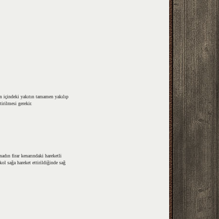
 içindeki yakıtın tamamen yakılıp
irilmesi gerekir.
nadın firar kenarındaki hareketli
ol sağa hareket ettirildiğinde sağ