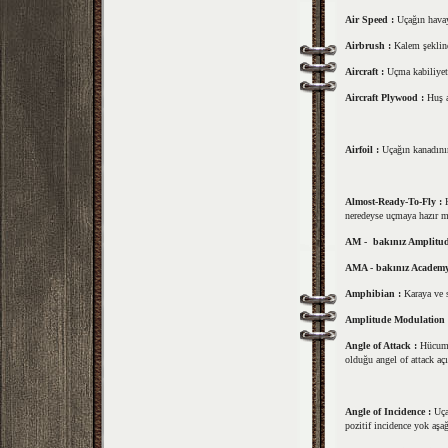
Air Speed :
Uçağın havay
Airbrush :
Kalem şeklind
Aircraft :
Uçma kabiliyeti
Aircraft Plywood :
Huş a
Airfoil :
Uçağın kanadının
Almost-Ready-To-Fly :
neredeyse uçmaya hazır mo
AM - bakınız Amplitu
AMA - bakınız Academy
Amphibian :
Karaya ve s
Amplitude Modulation
Angle of Attack :
Hücum 
olduğu angel of attack aç
Angle of Incidence :
Uça
pozitif incidence yok aşağ