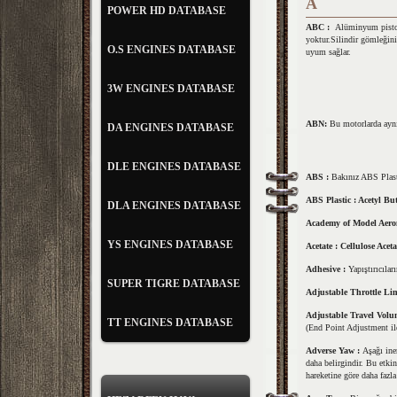
A
POWER HD DATABASE
ABC :
Alüminyum piston
yo
ktur.Silindir gömleğin
O.S ENGINES DATABASE
uyum
sağlar.
3W ENGINES DATABASE
AB
N:
Bu motorlarda ay
DA ENGINES DATABASE
DLE ENGINES DATABASE
ABS :
Bakınız ABS Plas
ABS Plastic :
Acetyl But
DLA ENGINES DATABASE
Academy of Model Aero
YS ENGINES DATABASE
Acetate :
Cellulose Aceta
Adhesive :
Yapıştırıcılar
SUPER TIGRE DATABASE
Adjustable Throttle Lim
Adjustable Travel Volu
TT ENGINES DATABASE
(End Point Adjustment il
Adverse Yaw :
Aşağı ine
daha belirgindir. Bu etkin
hareketine göre daha fazla