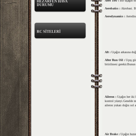
Aero Tow :
Bir uçağın b
HEZARFEN HAVA
DURUMU
Aerobatics :
Akrobasi. Bi
Aerodynamics :
Aerodina
RC SİTELERİ
Aft :
Uçağın arkasına doğ
After Run Oil :
Uçuş gü
bitirilmesi gerekir.Bunun 
Aileron :
Uçağın her iki 
kontrol yüzeyi.Genelde mo
aileron yukarı doğru sol a
Air Brake :
Uçağın hızın