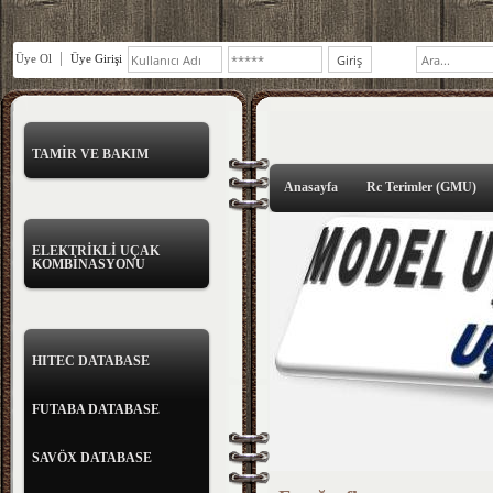
Üye Ol
Üye Girişi
TAMİR VE BAKIM
Anasayfa
Rc Terimler (GMU)
ELEKTRİKLİ UÇAK
KOMBİNASYONU
HITEC DATABASE
FUTABA DATABASE
SAVÖX DATABASE